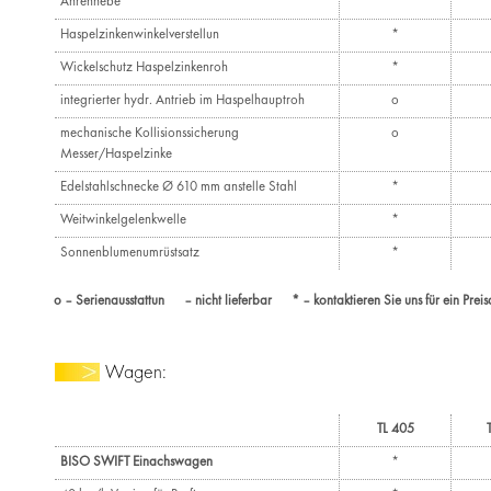
Ährenhebe
*
Haspelzinkenwinkelverstellun
*
Wickelschutz Haspelzinkenroh
*
integrierter hydr. Antrieb im Haspelhauptroh
o
mechanische Kollisionssicherung
o
Messer/Haspelzinke
Edelstahlschnecke Ø 610 mm anstelle Stahl
*
Weitwinkelgelenkwelle
*
Sonnenblumenumrüstsatz
*
o – Serienausstattun – nicht lieferbar * – kontaktieren Sie uns für ein Prei
Wagen:
TL 405
BISO SWIFT Einachswagen
*