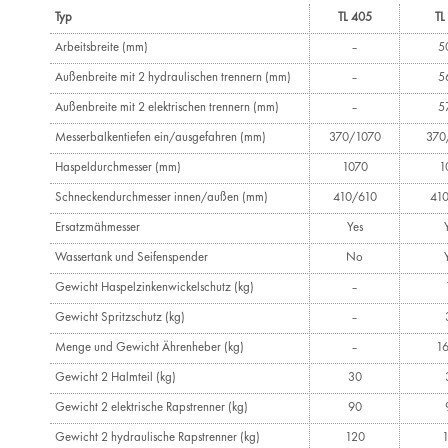
Typ
TL 405
TL
Arbeitsbreite (mm)
–
5
Außenbreite mit 2 hydraulischen trennern (mm)
–
5
Außenbreite mit 2 elektrischen trennern (mm)
–
5
Messerbalkentiefen ein/ausgefahren (mm)
370/1070
370
Haspeldurchmesser (mm)
1070
1
Schneckendurchmesser innen/außen (mm)
410/610
41
Ersatzmähmesser
Yes
Wassertank und Seifenspender
No
Gewicht Haspelzinkenwickelschutz (kg)
–
Gewicht Spritzschutz (kg)
–
Menge und Gewicht Ährenheber (kg)
–
1
Gewicht 2 Halmteil (kg)
30
Gewicht 2 elektrische Rapstrenner (kg)
90
Gewicht 2 hydraulische Rapstrenner (kg)
120