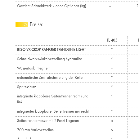
Gewicht Schneidwerk – ohne Optionen (kg)
–
2
Preise:
TL 405
BISO VX CROP RANGER TRENDLINE LIGHT
*
Schneidwerkswinkelverstellung hydraulisc
*
Wassertank integriert
–
automatische Zentralschmierung der Ketten
*
Spritzschutz
*
integrierte klappbare Seitentrenner rechts und
*
link
integrierter klappbarer Seitentrenner nur recht
*
Seitentrennermesser mit 2-Punkt Lagerun
o
700 mm Varioverstellun
o