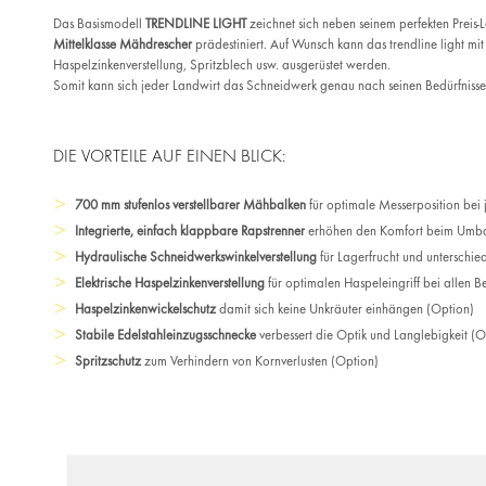
Das Basismodell
TRENDLINE LIGHT
zeichnet sich neben seinem perfekten Preis-L
Mittelklasse Mähdrescher
prädestiniert. Auf Wunsch kann das trendline light mit
Haspelzinkenverstellung, Spritzblech usw. ausgerüstet werden.
Somit kann sich jeder Landwirt das Schneidwerk genau nach seinen Bedürfniss
DIE VORTEILE AUF EINEN BLICK:
700 mm stufenlos verstellbarer Mähbalken
für optimale Messerposition bei 
Integrierte, einfach klappbare Rapstrenner
erhöhen den Komfort beim Umb
Hydraulische Schneidwerkswinkelverstellung
für Lagerfrucht und unterschie
Elektrische Haspelzinkenverstellung
für optimalen Haspeleingriff bei allen 
Haspelzinkenwickelschutz
damit sich keine Unkräuter einhängen (Option)
Stabile Edelstahleinzugsschnecke
verbessert die Optik und Langlebigkeit (
Spritzschutz
zum Verhindern von Kornverlusten (Option)