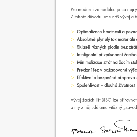
Pro moderní zemědělce je co nejryc
Z tohoto důvodu jsme náš vývoj a t
Optimalizace hmotnosti a pevnos
Absolutně plynulý tok materiálu d
Sklizeň různých plodin bez ztrá
Inteligentní přizpůsobení žacíh
Minimalizace ztrát na žacím sto
Precizní řez v požadované výš
Efektivní a bezpečná přeprava žac
Spolehlivost – dlouhá životnost
Vývoj žacích lišt BISO lze přirovna
a my z něj uděláme vítězný „závodn