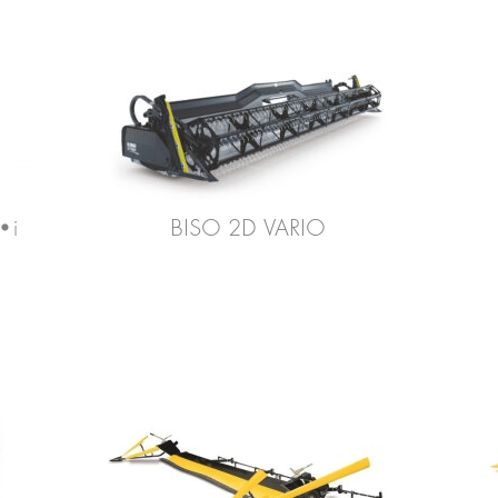
•i
BISO 2D VARIO