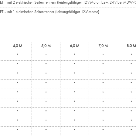
ET – mit 2 elektrischen Seitentrennern (leistungsfähiger 12-V-Motor, bzw. 24-V bei MDW/
T – mit 1 elektrischen Seitentrenner (leistungsfähiger 12-V-Motor)
4,0 M
5,0 M
6,0 M
7,0 M
8,0 M
*
*
*
*
*
*
*
*
*
*
*
*
*
*
*
*
*
*
*
*
*
*
*
*
*
*
*
*
*
*
*
*
*
*
*
*
*
*
*
*
*
*
*
*
*