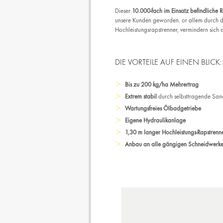
Dieser
10.000-fach im Einsatz befindliche 
unsere Kunden geworden. or allem durch di
Hochleistungsrapstrenner, vermindern sich d
DIE VORTEILE AUF EINEN BLICK:
Bis zu 200 kg/ha Mehrertrag
Extrem stabil
durch selbsttragende Sa
Wartungsfreies Ölbadgetriebe
Eigene Hydraulikanlage
1,30 m langer Hochleistungs-Rapstrenn
Anbau an alle gängigen Schneidwerk