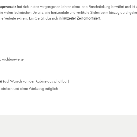
Rapsvorsatz
hat sich in den vergangenen Jahren ohne jede Einschränkung bewährt und ist 
e vielen technischen Details, wie horizontale und vertikale Stufen beim Einzug,durchgeh
ie Verluste extrem. Ein Gerät, das sich
in kürzester Zeit amortisiert.
ndwichbauweise
er
(auf Wunsch von der Kabine aus schaltbar)
e
einfach und ohne Werkzeug möglich