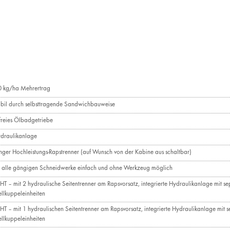
0 kg/ha Mehrertrag
abil durch selbsttragende Sandwichbauweise
reies Ölbadgetriebe
draulikanlage
nger Hochleistungs-Rapstrenner (auf Wunsch von der Kabine aus schaltbar)
 alle gängigen Schneidwerke einfach und ohne Werkzeug möglich
HT – mit 2 hydraulische Seitentrenner am Rapsvorsatz, integrierte Hydraulikanlage mit s
llkuppeleinheiten
HT – mit 1 hydraulischen Seitentrenner am Rapsvorsatz, integrierte Hydraulikanlage mit 
llkuppeleinheiten