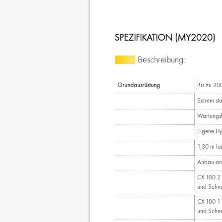
SPEZIFIKATION (MY2020)
Beschreibung:
Grundausrüstung
Bis zu 20
Extrem st
Wartungsf
Eigene Hy
1,30 m la
Anbau an
CX 100 2 
und Schne
CX 100 1 
und Schne