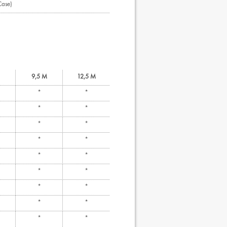
Case)
9,5 M
12,5 M
*
*
*
*
*
*
*
*
*
*
*
*
*
*
*
*
*
*