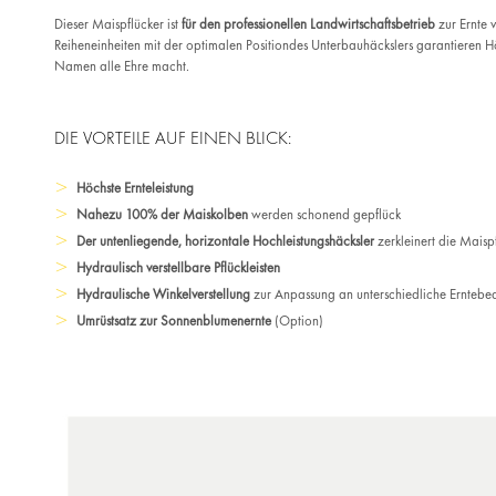
Dieser Maispflücker ist
für den professionellen Landwirtschaftsbetrieb
zur Ernte 
Reiheneinheiten mit der optimalen Positiondes Unterbauhäckslers garantieren 
Namen alle Ehre macht.
DIE VORTEILE AUF EINEN BLICK:
Höchste Ernteleistung
Nahezu 100% der Maiskolben
werden schonend gepflück
Der untenliegende, horizontale Hochleistungshäcksler
zerkleinert die Maisp
Hydraulisch verstellbare Pflückleisten
Hydraulische Winkelverstellung
zur Anpassung an unterschiedliche Erntebe
Umrüstsatz zur Sonnenblumenernte
(Option)