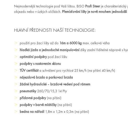
Nejmodernější technologie pod Vaší lištou. BISO
Profi Steer
je charakteristický
objezdu nebo v úzkých uličkách.
Přemísťování lišty je nově mnohem jednodušší s
HLAVNÍ PŘEDNOSTI NAŠÍ TECHNOLOGIE:
použití pro žací lišty až do
16m a 6000 kg
max. celková váha
hladká jízda a jednoduché manipulování
díky zadní říditelné nápravě s h
optimální podpěry
pod žací lištu
podpěry s nastavením sklonu
TÜV certifikát
a schválení pro rychlost 25 km/h (na přání 40 km/h)
nájezdová brzda a parkovací brzda
žádné hydraulické – brzdové vedení pod rámem
pneumatiky
260/70/15,3 14 Ply
přídavné podpěry
(na přání)
podpěry v barvě mlátičky
(na přání)
bedna na nářadí
1,8m x 1,2m x 0,3m (na přání)