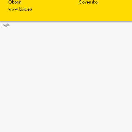
Oborín
Slovensko
www.biso.eu
Login