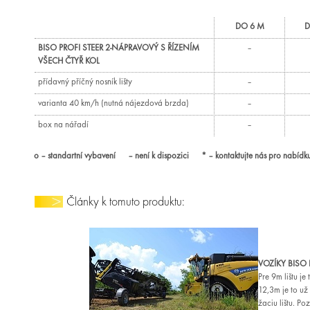
DO 6 M
D
BISO PROFI STEER 2-NÁPRAVOVÝ S ŘÍZENÍM
–
VŠECH ČTYŘ KOL
přídavný příčný nosník lišty
–
varianta 40 km/h (nutná nájezdová brzda)
–
box na nářadí
–
o – standartní vybavení – není k dispozici * – kontaktujte nás pro nabídk
Články k tomuto produktu:
VOZÍKY BISO 
Pre 9m lištu j
12,3m je to u
žaciu lištu. P