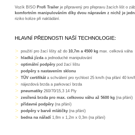
Vozík BISO
Profi Trailer
je připravený pro přepravu žacích lišt o zá
komfortním manipulováním díky dvou nápravám z nichž je jedn
riziko kolize při nakládání.
HLAVNÍ PŘEDNOSTI NAŠÍ TECHNOLOGIE:
použití pro žací lišty až do
10,7m a 4500 kg
max. celková váha
hladká jízda
a jednoduché manipulování
optimální podpěry
pod žací lištu
podpěry s nastavením sklonu
TÜV certifikát
a schválení pro rychlost 25 km/h (na přání 40 km/
nájezdová brzda a parkovací brzda
pneumatiky
260/70/15,3 14 Ply
zesílená brzda pro max. celkovou váhu až 5600 kg
(na přání)
přídavné podpěry
(na přání)
podpěry v barvě mlátičky
(na přání)
bedna na nářadí
1,8m x 1,2m x 0,3m (na přání)