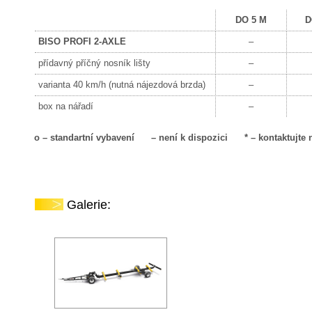
DO 5 M
D
BISO PROFI 2-AXLE
–
přídavný příčný nosník lišty
–
varianta 40 km/h (nutná nájezdová brzda)
–
box na nářadí
–
o – standartní vybavení – není k dispozici * – kontaktujte 
Galerie: