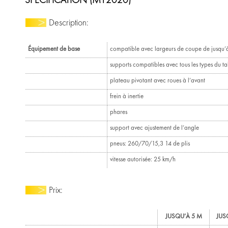
SPÉCIFICATION (MY2020)
Description:
Équipement de base
compatible avec largeurs de coupe de jusqu’à
supports compatibles avec tous les types du t
plateau pivotant avec roues à l’avant
frein à inertie
phares
support avec ajustement de l’angle
pneus: 260/70/15,3 14 de plis
vitesse autorisée: 25 km/h
Prix:
JUSQU’À 5 M
JUS