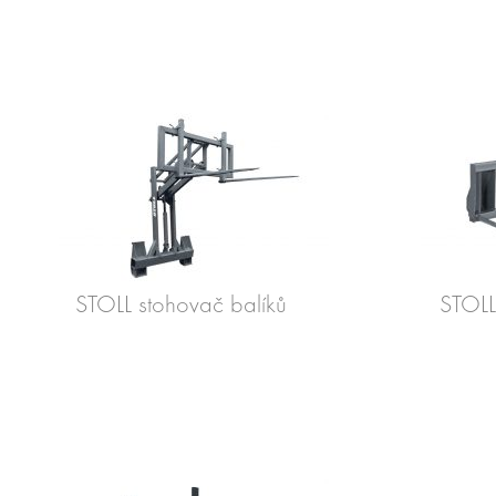
STOLL stohovač balíků
STOLL