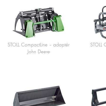
STOLL CompactLine – adaptér
STOLL G
John Deere