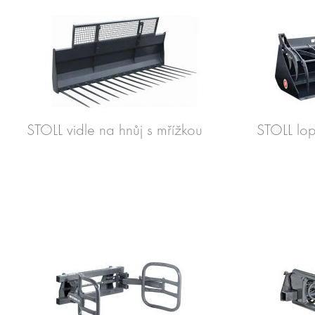
STOLL vidle na hnůj s mřížkou
STOLL lo