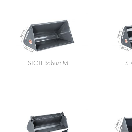
STOLL Robust M
ST