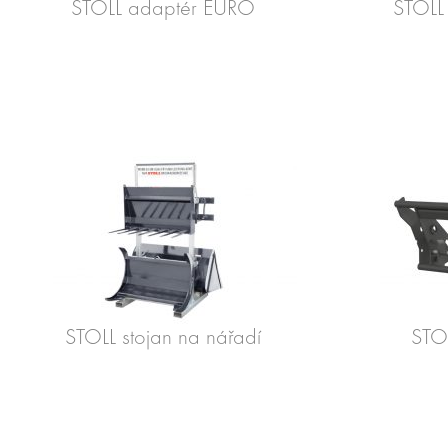
STOLL adaptér EURO
STOLL
STOLL stojan na nářadí
STO