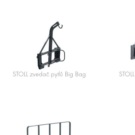
STOLL zvedač pytlů Big Bag
STOLL