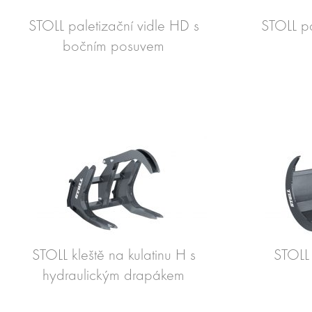
STOLL paletizační vidle HD s
STOLL pa
bočním posuvem
STOLL kleště na kulatinu H s
STOLL 
hydraulickým drapákem