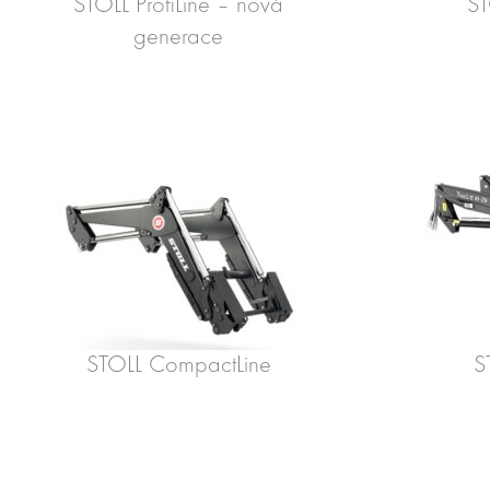
STOLL ProfiLine – nová
ST
generace
STOLL CompactLine
S