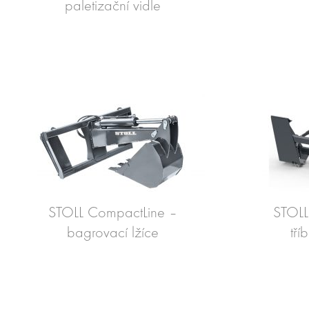
paletizační vidle
STOLL CompactLine –
STOLL
bagrovací lžíce
tř