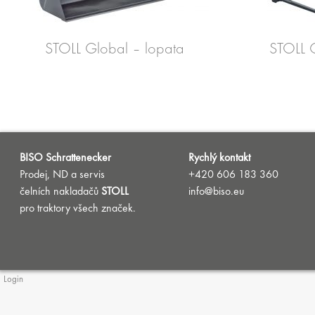
STOLL Global – lopata
STOLL G
BISO Schrattenecker
Rychlý kontakt
Prodej, ND a servis
+420 606 183 360
čelních nakladačů
STOLL
info@biso.eu
pro traktory všech značek.
Login