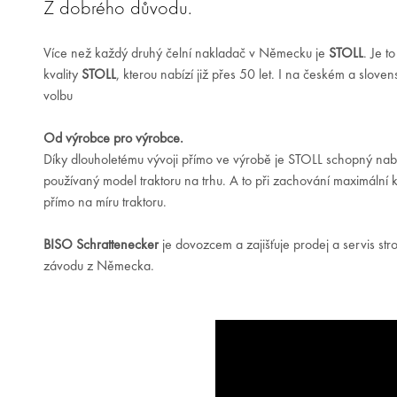
Z dobrého důvodu.
Více než každý druhý čelní nakladač v Německu je
STOLL
. Je t
kvality
STOLL
, kterou nabízí již přes 50 let. I na českém a slove
volbu
Od výrobce pro výrobce.
Díky dlouholetému vývoji přímo ve výrobě je STOLL schopný nab
používaný model traktoru na trhu. A to při zachování maximální kv
přímo na míru traktoru.
BISO Schrattenecker
je dovozcem a zajišťuje prodej a servis st
závodu z Německa.