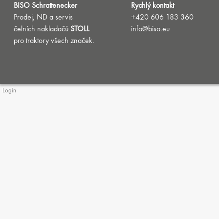
BISO Schrattenecker
Rychlý kontakt
Prodej, ND a servis
+420 606 183 360
čelních nakladačů
STOLL
info@biso.eu
pro traktory všech značek.
Login