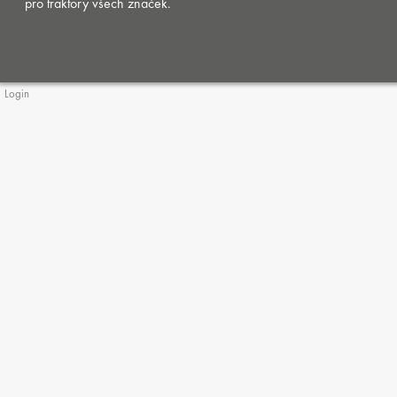
pro traktory všech značek.
Login