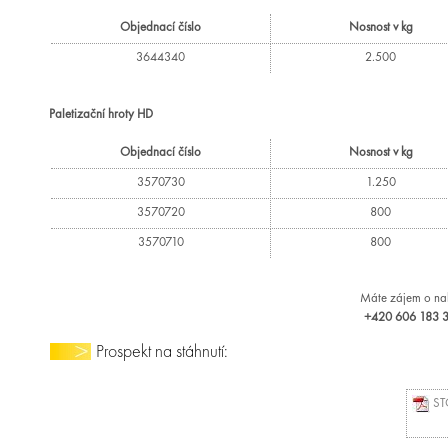
Objednací číslo
Nosnost v kg
3644340
2.500
Paletizační hroty HD
Objednací číslo
Nosnost v kg
3570730
1.250
3570720
800
3570710
800
Máte zájem o nab
+420 606 183 36
Prospekt na stáhnutí:
STO