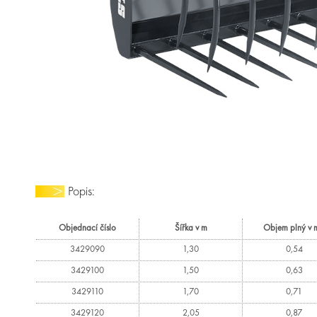
Popis:
Objednací číslo
Šířka v m
Objem plný v 
3429090
1,30
0,54
3429100
1,50
0,63
3429110
1,70
0,71
3429120
2,05
0,87