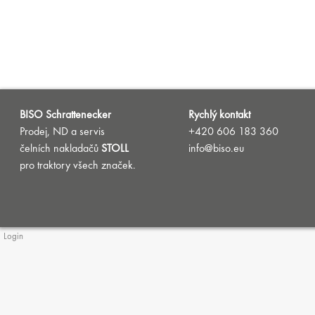
BISO Schrattenecker
Rychlý kontakt
Prodej, ND a servis
+420 606 183 360
čelních nakladačů
STOLL
info@biso.eu
pro traktory všech značek.
Login