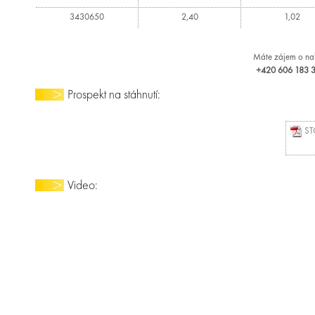
3430650
2,40
1,02
Máte zájem o nab
+420 606 183 36
Prospekt na stáhnutí:
STO
Video: