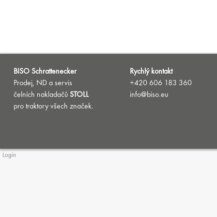
BISO Schrattenecker
Rychlý kontakt
Prodej, ND a servis
+420 606 183 360
čelních nakladačů
STOLL
info@biso.eu
pro traktory všech značek.
Login