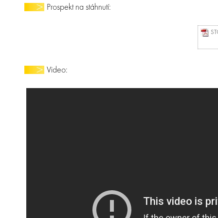
Prospekt na stáhnutí:
STO
Video: