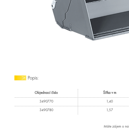
Popis:
Objednací číslo
Šířka v m
3490770
1,40
3490780
1,57
Máte zájem o nab