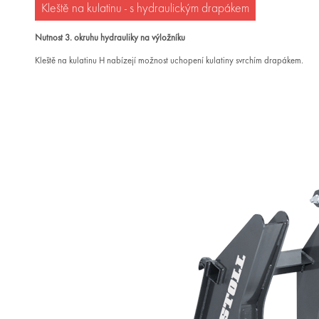
Kleště na kulatinu - s hydraulickým drapákem
Nutnost 3. okruhu hydrauliky na výložníku
Kleště na kulatinu H nabízejí možnost uchopení kulatiny svrchím drapákem.