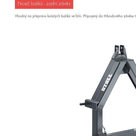
Nosič balíků - zadní závěs
Vhodný na přepravu kulatých balíků ve fólii. Připojený do tříbodového závěsu t