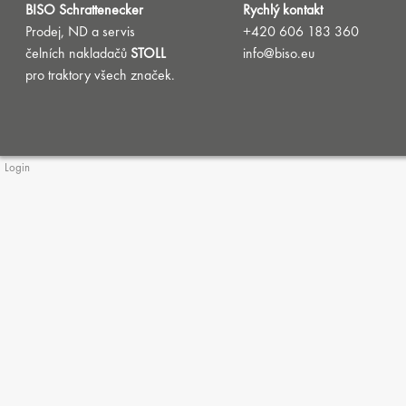
BISO Schrattenecker
Rychlý kontakt
Prodej, ND a servis
+420 606 183 360
čelních nakladačů
STOLL
info@biso.eu
pro traktory všech značek.
Login