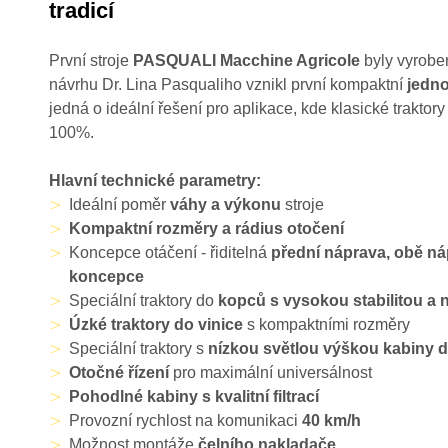
tradicí
První stroje
PASQUALI
Macchine Agricole
byly vyroben
návrhu Dr. Lina Pasqualiho vznikl první kompaktní
jedno
jedná o ideální řešení pro aplikace, kde klasické traktory
100%.
Hlavní technické parametry:
Ideální poměr
váhy a výkonu
stroje
Kompaktní rozměry a rádius otočení
Koncepce otáčení - řiditelná
přední náprava, obě n
koncepce
Speciální traktory do
kopců s vysokou stabilitou a 
Úzké traktory do vinice
s kompaktními rozměry
Speciální traktory s
nízkou světlou výškou kabiny d
Otočné řízení
pro maximální universálnost
Pohodlné kabiny s kvalitní filtrací
Provozní rychlost na komunikaci
40 km/h
Možnost montáže
čelního nakladače