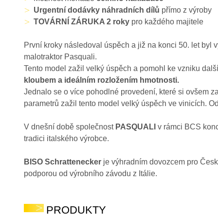
Urgentní dodávky náhradních dílů
přímo z výroby
TOVÁRNÍ ZÁRUKA 2 roky
pro každého majitele
První kroky následoval úspěch a již na konci 50. let byl 
malotraktor Pasquali.
Tento model zažil velký úspěch a pomohl ke vzniku další
kloubem a ideálním rozložením hmotnosti.
Jednalo se o více pohodlné provedení, které si ovšem z
parametrů zažil tento model velký úspěch ve vinicích. O
V dnešní době společnost
PASQUALI
v rámci BCS konce
tradici italského výrobce.
BISO Schrattenecker
je výhradním dovozcem pro Českou
podporou od výrobního závodu z Itálie.
PRODUKTY