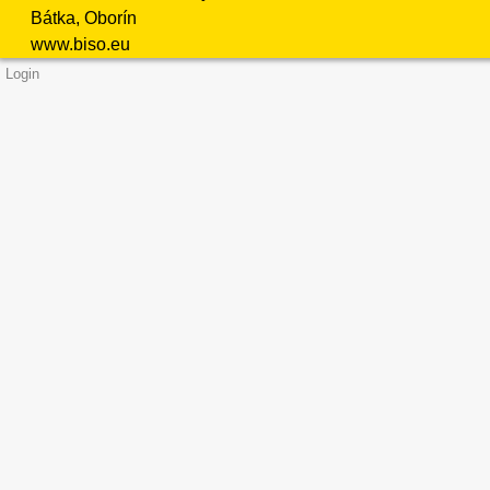
Bátka, Oborín
www.biso.eu
Login