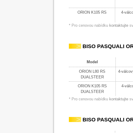
ORION K105 RS
4-válc
* Pro cenovou nabídku
kontaktujte
sv
BISO PASQUALI ORI
Model
ORION L80 RS
4-válcov
DUALSTEER
ORION K105 RS
4-válc
DUALSTEER
* Pro cenovou nabídku
kontaktujte
sv
BISO PASQUALI ORI