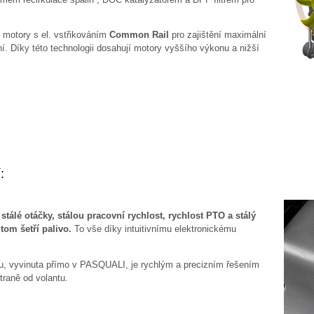
 motory s el. vstřikováním
Common Rail
pro zajištění maximální
ní. Díky této technologii dosahují motory vyššího výkonu a nižší
:
stálé otáčky, stálou pracovní rychlost, rychlost PTO a stálý
tom šetří palivo.
To vše díky intuitivnímu elektronickému
oru, vyvinuta přímo v PASQUALI, je rychlým a precizním řešením
raně od volantu.