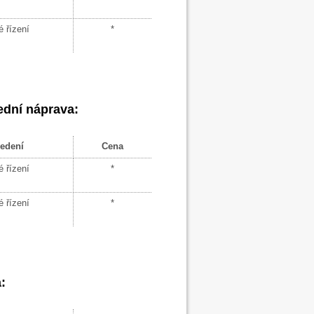
 řízení
*
dní náprava:
edení
Cena
 řízení
*
 řízení
*
a
: