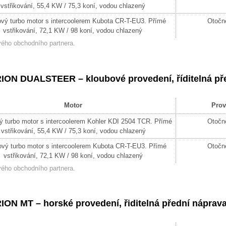
vstřikování, 55,4 KW / 75,3 koní, vodou chlazený
ový turbo motor s intercoolerem Kubota CR-T-EU3. Přímé
Otočné
vstřikování, 72,1 KW / 98 koní, vodou chlazený
ého obchodního partnera.
ON DUALSTEER – kloubové provedení, říditelná pře
Motor
Prov
ý turbo motor s intercoolerem Kohler KDI 2504 TCR. Přímé
Otočné
vstřikování, 55,4 KW / 75,3 koní, vodou chlazený
ový turbo motor s intercoolerem Kubota CR-T-EU3. Přímé
Otočné
vstřikování, 72,1 KW / 98 koní, vodou chlazený
ého obchodního partnera.
ON MT – horské provedení,
řiditelná přední náprav