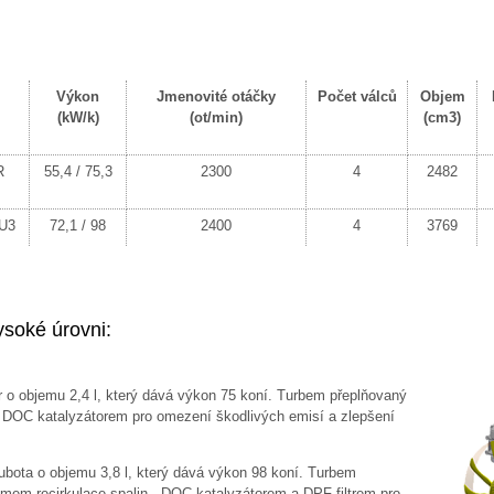
Výkon
Jmenovité otáčky
Počet válců
Objem
(kW/k)
(ot/min)
(cm3)
R
55,4 / 75,3
2300
4
2482
U3
72,1 / 98
2400
4
3769
soké úrovni:
 o objemu 2,4 l, který dává výkon 75 koní. Turbem přeplňovaný
DOC katalyzátorem pro omezení škodlivých emisí a zlepšení
ota o objemu 3,8 l, který dává výkon 98 koní. Turbem
mem recirkulace spalin , DOC katalyzátorem a DPF filtrem pro