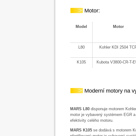
Motor:
Model
Motor
L80
Kohler KDI 2504 TC
K105
Kubota V3800-CR-T-E
Moderní motory na vy
MARS L80
disponuje motorem Kohler
motor je vybavený systémem EGR a 
efektivity celého motoru.
MARS K105
se dodává s motorem Kub
přeplňovaný motor je vybavený systé