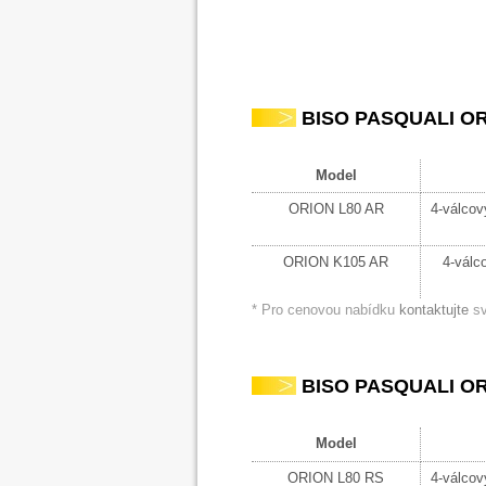
BISO PASQUALI ORI
Model
ORION L80 AR
4-válcov
ORION K105 AR
4-válc
* Pro cenovou nabídku
kontaktujte
sv
BISO PASQUALI ORIO
Model
ORION L80 RS
4-válcov