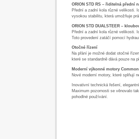
ORION
STD RS – řiditelná přední 
Přední a zadní kola různé velikosti. 
vysokou stabilitu, která umožňuje prá
ORION
STD DUALSTEER – kloubové 
Přední a zadní kola různé velikosti
Toto provedení zatáčí pomocí hydrauli
Otočné řízení
Na přání je možné dodat otočné řízen
které se standardně dává pouze na př
Moderní výkonné motory Common 
Nové moderní motory, které splňují ne
Inovativní technická řešení, elegan
Maximum pozornosti se věnovalo také 
pohodlné používání.