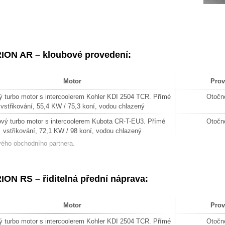
ON AR – kloubové provedení:
Motor
Prov
ý turbo motor s intercoolerem Kohler KDI 2504 TCR. Přímé
Otočné
vstřikování, 55,4 KW / 75,3 koní, vodou chlazený
ový turbo motor s intercoolerem Kubota CR-T-EU3. Přímé
Otočné
vstřikování, 72,1 KW / 98 koní, vodou chlazený
ého obchodního partnera.
N RS – řiditelná přední náprava:
Motor
Prov
ý turbo motor s intercoolerem Kohler KDI 2504 TCR. Přímé
Otočné