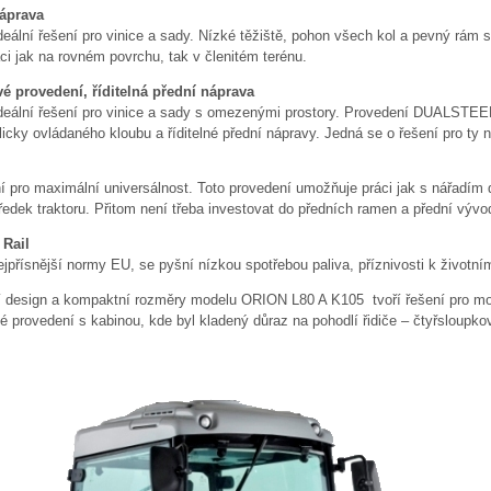
náprava
Ideální řešení pro vinice a sady. Nízké těžiště, pohon všech kol a pevný rám s 
ci jak na rovném povrchu, tak v členitém terénu.
provedení, říditelná přední náprava
. Ideální řešení pro vinice a sady s omezenými prostory. Provedení DUALSTEE
cky ovládaného kloubu a říditelné přední nápravy. Jedná se o řešení pro ty ne
í pro maximální universálnost. Toto provedení umožňuje práci jak s nářadím
edek traktoru. Přitom není třeba investovat do předních ramen a přední vývo
Rail
jpřísnější normy EU, se pyšní nízkou spotřebou paliva, příznivosti k životním
tní design a kompaktní rozměry modelu ORION L80 A K105 tvoří řešení pro m
provedení s kabinou, kde byl kladený důraz na pohodlí řidiče – čtyřsloupkov