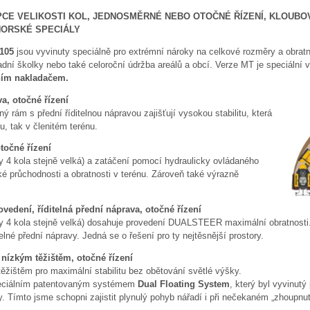
EPCE VELIKOSTI KOL, JEDNOSMĚRNÉ NEBO OTOČNÉ ŘÍZENÍ, KLOUBO
HORSKÉ SPECIÁLY
105
jsou vyvinuty speciálně pro extrémní nároky na celkové rozměry a obrat
radní školky nebo také celoroční údržba areálů a obcí. Verze MT je speciální v
ním nakladačem.
a, otočné řízení
ý rám s přední říditelnou nápravou zajišťují vysokou stabilitu, která
, tak v členitém terénu.
točné řízení
 4 kola stejně velká) a zatáčení pomocí hydraulicky ovládaného
é průchodnosti a obratnosti v terénu. Zároveň také výrazně
dení, říditelná přední náprava, otočné řízení
y 4 kola stejně velká) dosahuje provedení DUALSTEER maximální obratnosti.
elné přední nápravy. Jedná se o řešení pro ty nejtěsnější prostory.
nízkým těžištěm, otočné řízení
těžištěm pro maximální stabilitu bez obětování světlé výšky.
speciálním patentovaným systémem
Dual Floating System
, který byl vyvinutý
. Tímto jsme schopni zajistit plynulý pohyb nářadí i při nečekaném „zhoupnut