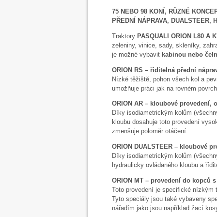
75 NEBO 98 KONÍ, RŮZNÉ KONC
PŘEDNÍ NÁPRAVA, DUALSTEER, 
Traktory
PASQUALI ORION L80 A K
zeleniny, vinice, sady, skleníky, zah
je možné vybavit
kabinou nebo čel
ORION
RS – řiditelná přední náprav
Nízké těžiště, pohon všech kol a pevn
umožňuje práci jak na rovném povrchu
ORION
AR – kloubové provedení, o
Díky isodiametrickým kolům (všechny
kloubu dosahuje toto provedení vysok
zmenšuje poloměr otáčení.
ORION
DUALSTEER – kloubové prove
Díky isodiametrickým kolům (všechn
hydraulicky ovládaného kloubu a řídit
ORION
MT – provedení do kopců s 
Toto provedení je specifické nízkým 
Tyto speciály jsou také vybaveny 
nářadím jako jsou například žací kosy