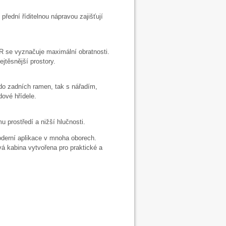
přední říditelnou nápravou zajišťují
R se vyznačuje maximální obratnosti.
jtěsnější prostory.
 do zadních ramen, tak s nářadím,
dové hřídele.
u prostředí a nižší hlučnosti.
oderní aplikace v mnoha oborech.
á kabina vytvořena pro praktické a