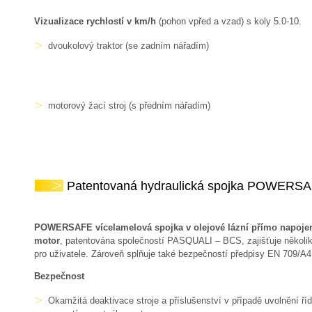
Vizualizace rychlostí v km/h
(pohon vpřed a vzad) s koly 5.0-10.
dvoukolový traktor (se zadním nářadím)
motorový žací stroj (s předním nářadím)
Patentovaná hydraulická spojka POWERSA
POWERSAFE vícelamelová spojka v olejové lázní přímo napoje
motor
, patentována společností PASQUALI – BCS, zajišťuje několi
pro uživatele. Zároveň splňuje také bezpečností předpisy EN 709/A4
Bezpečnost
Okamžitá deaktivace stroje a příslušenství v případě uvolnění ří