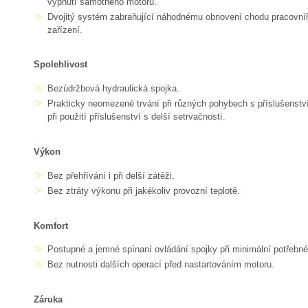
vypnutí samotného motoru.
Dvojitý systém zabraňující náhodnému obnovení chodu pracovní
zařízení.
Spolehlivost
Bezúdržbová hydraulická spojka.
Prakticky neomezené trvání při různých pohybech s příslušenst
při použití příslušenství s delší setrvačností.
Výkon
Bez přehřívání i při delší zátěži.
Bez ztráty výkonu při jakékoliv provozní teplotě.
Komfort
Postupné a jemné spínaní ovládání spojky při minimální potřebné 
Bez nutnosti dalších operací před nastartováním motoru.
Záruka