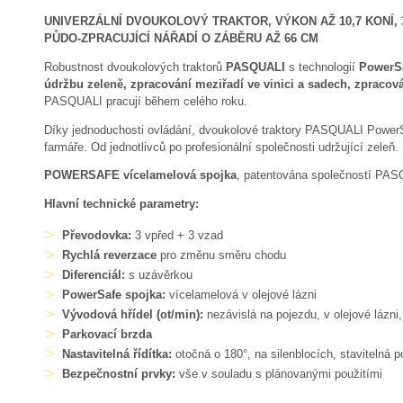
UNIVERZÁLNÍ DVOUKOLOVÝ TRAKTOR, VÝKON AŽ 10,7 KONÍ, 
PŮDO-ZPRACUJÍCÍ NÁŘADÍ O ZÁBĚRU AŽ 66 CM
Robustnost dvoukolových traktorů
PASQUALI
s technologií
PowerS
údržbu zeleně, zpracování meziřadí ve vinici
a
sadech, zpracov
PASQUALI pracují během celého roku.
Díky jednoduchosti ovládání, dvoukolové traktory PASQUALI PowerS
farmáře. Od jednotlivců po profesionální společnosti udržující zeleň.
POWERSAFE vícelamelová spojka
, patentována společností PASQ
Hlavní technické parametry:
Převodovka:
3 vpřed + 3 vzad
Rychlá reverzace
pro změnu směru chodu
Diferenciál:
s uzávěrkou
PowerSafe spojka:
vícelamelová v olejové lázni
Vývodová hřídel (ot/min):
nezávislá na pojezdu, v olejové lázni
Parkovací brzda
Nastavitelná řídítka:
otočná o 180°, na silenblocích, stavitelná 
Bezpečnostní prvky:
vše v souladu s plánovanými použitími