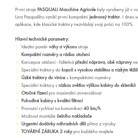
První stroje
PASQUALI
Macchine Agricole
byly vyrobeny již v r
Lina Pasqualiho vznikl první kompaktní
jednoosý traktor
. I dnes 
aplikace, kde klasické traktory nezvládají svoji práci na 100%.
Hlavní technické parametry:
Ideální poměr
váhy a výkonu
stroje
Kompaktní rozměry a rádius otočení
Koncepce otáčení - řiditelná
přední náprava, obě nápravy
n
Speciální traktory do
kopců s vysokou stabilitou a nízkým těži
Úzké traktory do vinice
s kompaktními rozměry
Speciální traktory s
nízkou světlou výškou kabiny do skleníků
Otočné řízení
pro maximální universálnost
Pohodlné kabiny s kvalitní filtrací
Provozní rychlost na komunikaci
40 km/h
Možnost montáže
čelního nakladače
Urgentní dodávky náhradních dílů
přímo z výroby
TOVÁRNÍ ZÁRUKA 2 roky
pro každého majitele