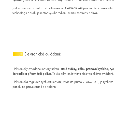
vybavený systémem EGR a DOC katalyzátorem pro omezení škodlivých emisí a zl
Jedná o moderní motor s el. vstřikováním
Common Rail
pro zajištění maximální 
technologii dosahuje motor vyššího výkonu a nižší spotřeby paliva
.
Elektronické ovládání:
Elektronicky ovládané motory udržují
stálé otáčky, stálou pracovní rychlost, ry
čerpadla a přitom šetří palivo.
To vše díky intuitivnímu elektronickému ovládání.
Elektronická regulace rychlosti motoru, vyvinuta přímo v PASQUALI, je rychl
panelu na pravé straně od volantu.