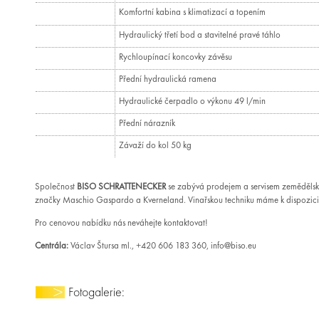
Komfortní kabina s klimatizací a topením
Hydraulický třetí bod a stavitelné pravé táhlo
Rychloupínací koncovky závěsu
Přední hydraulická ramena
Hydraulické čerpadlo o výkonu 49 l/min
Přední nárazník
Závaží do kol 50 kg
Společnost
BISO SCHRATTENECKER
se zabývá prodejem a servisem zemědělsk
značky Maschio Gaspardo a Kverneland. Vinařskou techniku máme k dispozici
Pro cenovou nabídku nás neváhejte kontaktovat!
Centrála:
Václav Štursa ml., +420 606 183 360, info@biso.eu
Fotogalerie: