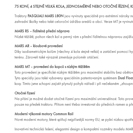
75 KONÍ, 4 STEJNĚ VELKÁ KOLA, JEDNOSMĚRNÉ NEBO OTOČNÉ ŘÍZENÍ, 
Traktory
PASQUALI MARS L80N
jsou vyvinuty speciálně pro extrémní nároky na
zahradní školky nebo také celoroční údržba areálů a obcí. Verze MT je vyvinut
MARS RS – řiditelná přední náprava
Nízké těžiště, pohon všech kol a pevný rám s přední říditelnou nápravou zajišťuj
MARS AR – kloubové provedení
Díky isodiametrickým kolům (všechny 4 kola stejně velká) a zatáčení pomocí h
terénu. Zároveň také výrazně zmenšuje poloměr otáčení.
MARS MT – provedení do kopců s nízkým těžištěm
Toto provedení je specifické nízkým těžištěm pro maximální stabilitu bez obětová
Tyto speciály jsou také vybaveny speciálním patentovaným systémem
Dual Floa
kosy. Tímto jsme schopni zajistit plynulý pohyb nářadí i při nečekaném „zhoupnu
Otočné řízení
Na přání je možné dodat otočné řízení pro maximální universálnost. Toto prov
pouze na předek traktoru. Přitom není třeba investovat do předních ramen a př
Moderní výkonné motory Common Rail
Nové moderní motory, které splňují nejpřísnější normy EU, se pyšní nízkou spotřeb
Inovativní technická řešení, elegantní design a kompaktní rozměry modelu MA