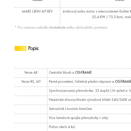
Model
Motor
MARS L80N MT REV
4-válcový turbo motor s intercoolerem Kohler 
55,4 KW / 75,3 koní, vod
* Pro cenovou nabídku
kontaktujte
svého obchodního partnera.
Popis:
Verze AR
Centrální kloub a
OS-FRAME
Verze RS, MT
Pevné provedení, řiditelná přední náprava a
OS-FRAM
Synchronizovaná převodovka: 32 stupňů (16 vpřed a 1
Nezávislá dvourychlostní vývodová hřídel 540/540E ot/
Setrvačník s torzním tlumičem
Více lamelová spojka převodovky v oleji
Pohon všech 4 kol