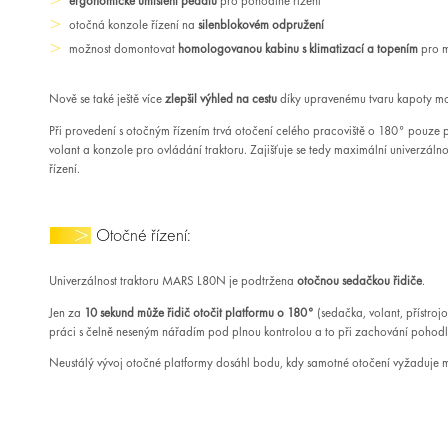
ergonomické umístění pedálů
pro pohodlné řízení
otočná konzole řízení na
silenblokovém odpružení
možnost domontovat
homologovanou kabinu s klimatizací a topením
pro m
Nově se také ještě více
zlepšil výhled na cestu
díky upravenému tvaru kapoty mo
Při provedení s otočným řízením trvá otočení celého pracoviště o 180° pouze p
volant a konzole pro ovládání traktoru. Zajišťuje se tedy maximální univerzál
řízení.
Otočné řízení:
Univerzálnost traktoru MARS L80N je podtržena
otočnou sedačkou řidiče
.
Jen za
10 sekund může řidič otočit platformu o 180°
(sedačka, volant, přístro
práci s čelně neseným nářadím pod plnou kontrolou a to při zachování pohodl
Neustálý vývoj otočné platformy dosáhl bodu, kdy samotné otočení vyžaduje m