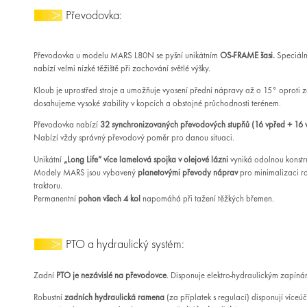
Převodovka:
Převodovka u modelu MARS L80N se pyšní unikátním
OS-FRAME šasi.
Speciáln
nabízí velmi nízké těžiště při zachování světlé výšky.
Kloub je uprostřed stroje a umožňuje vyosení přední nápravy až o 15° oproti z
dosahujeme vysoké stability v kopcích a obstojné průchodnosti terénem.
Převodovka nabízí
32 synchronizovaných převodových stupňů (16 vpřed + 16 
Nabízí vždy správný převodový poměr pro danou situaci.
Unikátní
„Long Life“ více lamelová spojka v olejové lázni
vyniká odolnou konstru
Modely MARS jsou vybavený
planetovými převody náprav
pro minimalizaci ro
traktoru.
Permanentní
pohon všech 4 kol
napomáhá při tažení těžkých břemen.
PTO a hydraulický systém:
Zadní
PTO je nezávislé na převodovce
. Disponuje elektro-hydraulickým zapín
Robustní
zadních hydraulická ramena
(za příplatek s regulací) disponují více