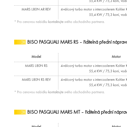
55,4 KW / 75,3 koní, vod
MARS L80N AR REV
4-válcový turbo motor s intercoolerem Kohler 
55,4 KW / 75,3 koní, vod
* Pro cenovou nabídku
kontaktujte
svého obchodního partnera.
BISO PASQUALI MARS RS – řiditelná přední náprav
Model
Motor
MARS L80N RS
4-válcový turbo motor s intercoolerem Kohler 
55,4 KW / 75,3 koní, vod
MARS L80N RS REV
4-válcový turbo motor s intercoolerem Kohler 
55,4 KW / 75,3 koní, vod
* Pro cenovou nabídku
kontaktujte
svého obchodního partnera.
BISO PASQUALI MARS MT –
řiditelná přední nápr