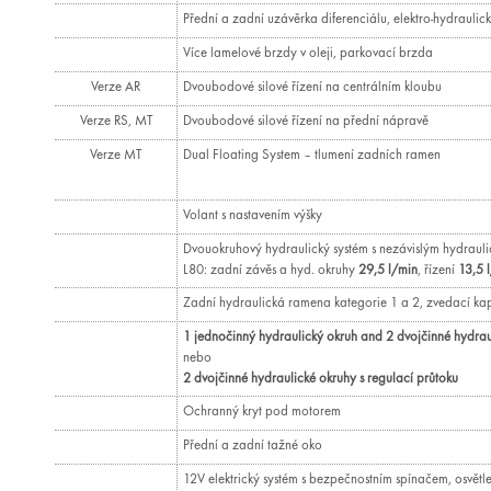
Přední a zadní uzávěrka diferenciálu, elektro-hydrauli
Více lamelové brzdy v oleji, parkovací brzda
Verze AR
Dvoubodové silové řízení na centrálním kloubu
Verze RS, MT
Dvoubodové silové řízení na přední nápravě
Verze MT
Dual Floating System – tlumení zadních ramen
Volant s nastavením výšky
Dvouokruhový hydraulický systém s nezávislým hydraul
L80: zadní závěs a hyd. okruhy
29,5 l/min
, řízení
13,5 
Zadní hydraulická ramena kategorie 1 a 2, zvedací ka
1 jednočinný hydraulický okruh and 2 dvojčinné hydraul
nebo
2 dvojčinné hydraulické okruhy s regulací průtoku
Ochranný kryt pod motorem
Přední a zadní tažné oko
12V elektrický systém s bezpečnostním spínačem, osvětle