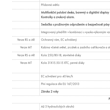
Přídavné světlo
Multifunkční palubní deska, barevný a digitální displa
Kontrolky a zvukový alarm.
Sedačka s pružinovým odpružením a bezpečností pásy
Integrovaný před-filtr v kombinaci s vysoko-výkonným v
Verze RS a AR
Ochranný rám, EC schválený
Verze MT
Kabina včetně světel, zrcátek a zadního ostřikovače a s
Verze RS a AR
Kola 250/80-18, stavitelné disky
Verze MT
Kola 31X15.50-15 XTC, pevné disky
EC schválení pro 40 km/h
Plní regulace dle EU 167/2013
Záruka 2 roky
P
Až 5 hydraulických okruhů