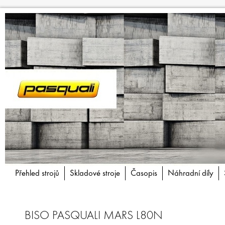
Přehled strojů
Skladové stroje
Časopis
Náhradní díly
BISO PASQUALI MARS L80N