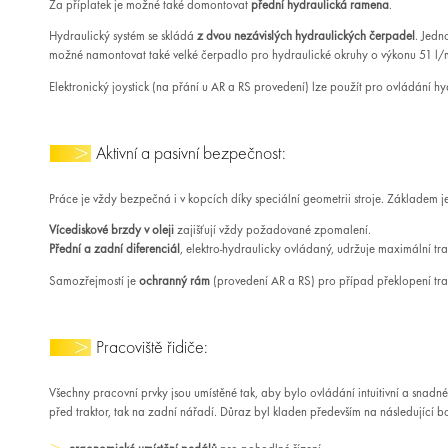
Za příplatek je možné také domontovat
přední hydraulická ramena
.
Hydraulický systém se skládá
z dvou nezávislých hydraulických čerpadel
. Jedn
možné namontovat také velké čerpadlo pro hydraulické okruhy o výkonu 51 l/
Elektronický joystick (na přání u AR a RS provedení) lze použít pro ovládání 
Aktivní a pasivní bezpečnost:
Práce je vždy bezpečná i v kopcích díky speciální geometrii stroje. Základem j
Vícediskové brzdy v oleji
zajišťují vždy požadované zpomalení.
Přední a zadní diferenciál
, elektro-hydraulicky ovládaný, udržuje maximální tra
Samozřejmostí je
ochranný rám
(provedení AR a RS) pro případ překlopení tr
Pracoviště řidiče:
Všechny pracovní prvky jsou umístěné tak, aby bylo ovládání intuitivní a snadn
před traktor, tak na zadní nářadí. Důraz byl kladen především na následující b