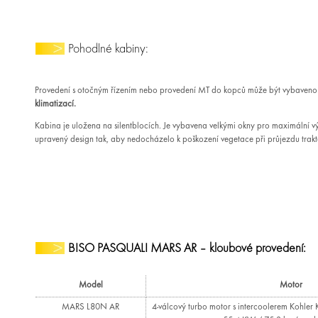
Pohodlné kabiny:
Provedení s otočným řízením nebo provedení MT do kopců může být vybaven
klimatizací.
Kabina je uložena na silentblocích. Je vybavena velkými okny pro maximální vý
upravený design tak, aby nedocházelo k poškození vegetace při průjezdu trakt
BISO PASQUALI MARS AR – kloubové provedení:
Model
Motor
MARS L80N AR
4-válcový turbo motor s intercoolerem Kohler 