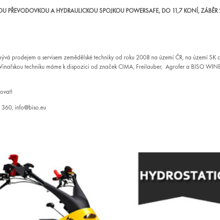
U PŘEVODOVKOU A HYDRAULICKOU SPOJKOU POWERSAFE, DO 11,7 KONÍ, ZÁBĚR 
ývá prodejem a servisem zemědělské techniky od roku 2008 na území ČR, na území SK o
inařskou techniku máme k dispozici od značek CIMA, Freilauber, Agrofer a BISO WIN
ovat!
 360, info@biso.eu