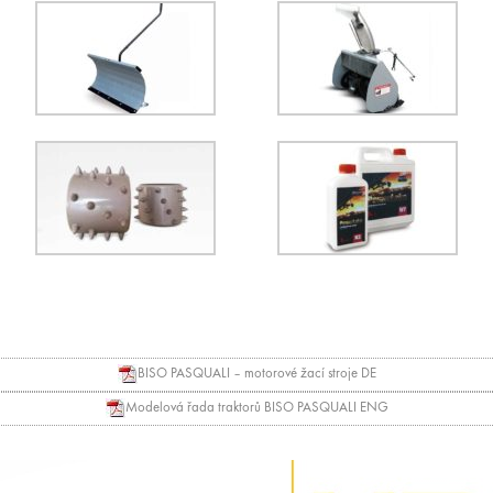
BISO PASQUALI – motorové žací stroje DE
Modelová řada traktorů BISO PASQUALI ENG