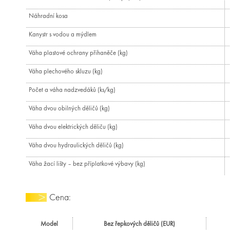
Náhradní kosa
Kanystr s vodou a mýdlem
Váha plastové ochrany přihaněče (kg)
Váha plechového skluzu (kg)
Počet a váha nadzvedáků (ks/kg)
Váha dvou obilných děličů (kg)
Váha dvou elektrických děliču (kg)
Váha dvou hydraulických děličů (kg)
Váha žací lišty – bez příplatkové výbavy (kg)
Cena:
Model
Bez řepkových děličů (EUR)