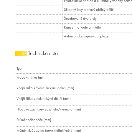
Hydraulické hadice a el. kabely vedeny přímo 
Sklopný levý a pravý obilný dělič
Šroubované dvojprsty
Kanystr na vodu a mýdlo
Automatické kopírovací plazy
Technická data:
Typ
Pracovní šířka (mm)
Vnější šířka s hydraulickými děliči (mm)
Vnější šířka s elektrickými děliči (mm)
Hloubka žací kosy zasunuto/vysunuto (mm)
Průměr přihaněče (mm)
Průměr vkládacího šneku vnitřní/vnější (mm)