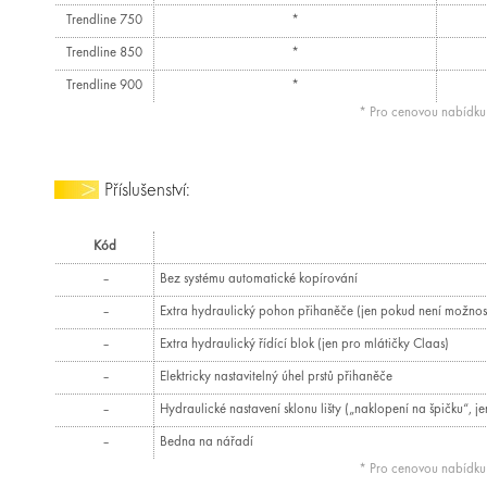
Trendline 750
*
Trendline 850
*
Trendline 900
*
* Pro cenovou nabídk
Příslušenství:
Kód
–
Bez systému automatické kopírování
–
Extra hydraulický pohon přihaněče (jen pokud není možnost
–
Extra hydraulický řídící blok (jen pro mlátičky Claas)
–
Elektricky nastavitelný úhel prstů přihaněče
–
Hydraulické nastavení sklonu lišty („naklopení na špičku“, j
–
Bedna na nářadí
* Pro cenovou nabídk