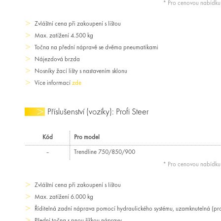
* Pro cenovou nabídk
Zvláštní cena při zakoupení s lištou
Max. zatížení 4.500 kg
Točna na přední nápravě se dvěma pneumatikami
Nájezdová brzda
Nosníky žací lišty s nastavením sklonu
Více informací
zde
Příslušenství (vozíky): Profi Steer
Kód
Pro model
–
Trendline 750/850/900
* Pro cenovou nabídk
Zvláštní cena při zakoupení s lištou
Max. zatížení 6.000 kg
Říditelná zadní náprava pomocí hydraulického systému, uzamknutelná (pro
Přední točna s pnou šířkou nápravy