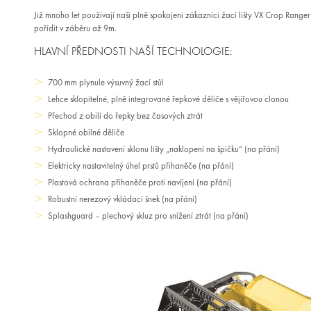
Již mnoho let používají naši plně spokojeni zákazníci žací lišty VX Crop Range
pořídit v záběru až 9m.
HLAVNÍ PŘEDNOSTI NAŠÍ TECHNOLOGIE:
700 mm plynule výsuvný žací stůl
Lehce sklopitelné, plně integrované řepkové děliče s vějířovou clonou
Přechod z obilí do řepky bez časových ztrát
Sklopné obilné děliče
Hydraulické nastavení sklonu lišty „naklopení na špičku“ (na přání)
Elektricky nastavitelný úhel prstů přihaněče (na přání)
Plastová ochrana přihaněče proti navíjení (na přání)
Robustní nerezový vkládací šnek (na přání)
Splashguard – plechový skluz pro snížení ztrát (na přání)