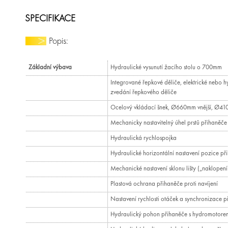
SPECIFIKACE
Popis:
Základní výbava
Hydraulické vysunutí žacího stolu o 700mm
Integrované řepkové děliče, elektrické nebo h
zvedání řepkového děliče
Ocelový vkládací šnek, Ø660mm vnější, Ø410
Mechanicky nastavitelný úhel prstů přihaněče 
Hydraulická rychlospojka
Hydraulické horizontální nastavení pozice př
Mechanické nastavení sklonu lišty („naklopení
Plastová ochrana přihaněče proti navíjení
Nastavení rychlosti otáček a synchronizace p
Hydraulický pohon přihaněče s hydromotorem