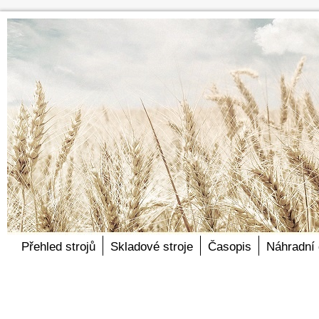
Přehled strojů
Skladové stroje
Časopis
Náhradní 
Articles by Edi