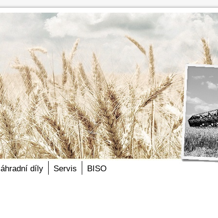
áhradní díly
Servis
BISO
Articles by Editor Editující