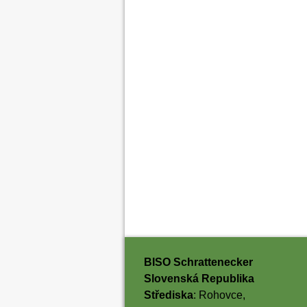
BISO Schrattenecker
Slovenská Republika
Střediska
: Rohovce,