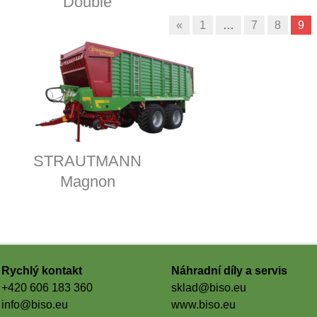
Double
«
1
…
7
8
9
STRAUTMANN
Magnon
Rychlý kontakt
Náhradní díly a servis
+420 606 183 360
sklad@biso.eu
info@biso.eu
www.biso.eu