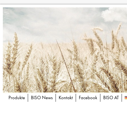
Produkte
BISO News
Kontakt
Facebook
BISO AT
Artikel von Václa