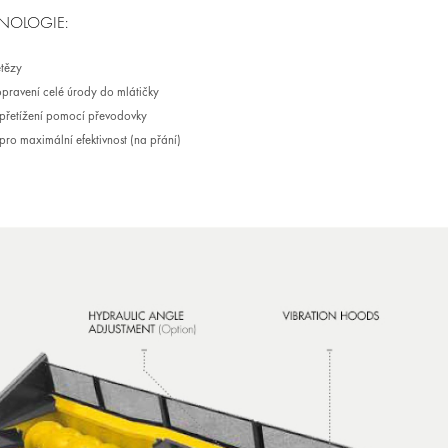
HNOLOGIE:
etězy
opravení celé úrody do mlátičky
í přetížení pomocí převodovky
pro maximální efektivnost (na přání)