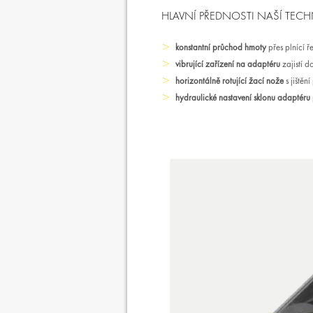
HLAVNÍ PŘEDNOSTI NAŠÍ TEC
konstantní průchod hmoty
přes plnící ř
vibrující zařízení na adaptéru
zajistí d
horizontálně rotující žací nože
s jištěn
hydraulické nastavení sklonu adaptéru