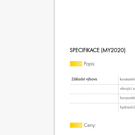
SPECIFIKACE (MY2020)
Popis:
Základní výbava
konstantn
vibrující
horizontál
hydraulic
Ceny: