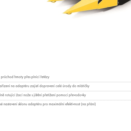
í průchod hmoty přes plnící řetězy
 zařízení na adaptéru zajistí dopravení celé úrody do mlátičky
ně rotující žací nože s jištění přetížení pomocí převodovky
ké nastavení sklonu adaptéru pro maximální efektivnost (na přání)