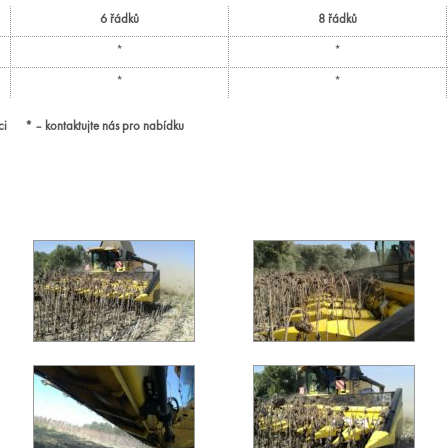
6 řádků
8 řádků
*
*
*
*
ci * – kontaktujte nás pro nabídku