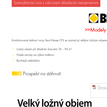
Samozberací voz s valcovým vkladacím ústrojenstvom
>>Modely 
Kombinované sběrací vozy Tera-Vitesse CFS se vyznačují velkým ložným objeme
Ložný objem při středním slisování 76 – 95 m³
Nízké nároky na výkon traktoru
Rychlejší nakládání
Prospekt na stáhnutí:
Stra