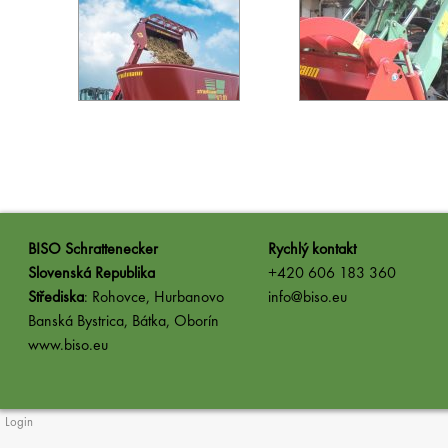
BISO Schrattenecker
Rychlý kontakt
Slovenská Republika
+420 606 183 360
Střediska
: Rohovce, Hurbanovo
info@biso.eu
Banská Bystrica, Bátka, Oborín
www.biso.eu
Login