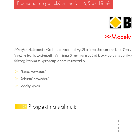
Rozmetadlo organických hnojív - 16,5 až 18 m³
>>Modely 
60letých zkušeností s výrobou rozmetadel využila firma Strautmann k dalšímu z
Využijte těchto zkušeností i Vy! Firma Strautmann udává krok v oblasti stability,
faktory, kterými se vyznačuje dobré rozmetadlo.
Přesné rozmetání
Robustní provedení
Vysoký výkon
Prospekt na stáhnutí: