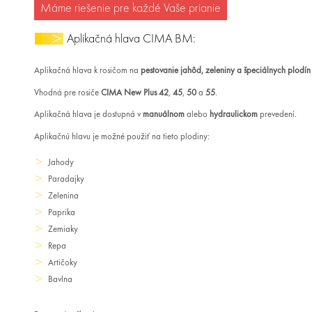
Máme riešenie pre každé Vaše prianie
Aplikačná hlava CIMA BM:
Aplikačná hlava k rosičom na
pestovanie jahôd, zeleniny a špeciálnych plodín
Vhodná pre rosiče
CIMA New Plus 42
,
45
,
50
a
55
.
Aplikačná hlava je dostupná v
manuálnom
alebo
hydraulickom
prevedení.
Aplikačnú hlavu je možné použiť na tieto plodiny:
Jahody
Paradajky
Zelenina
Paprika
Zemiaky
Repa
Artičoky
Bavlna