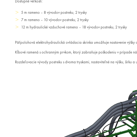
Dostupné veľkosti:
5 m rameno – 8 vývodov postreku, 2 trysky
7 m rameno – 10 vývodov postreku, 2 trysky
12 m hydraulické vzduchové rameno – 18 vývodov postreku, 2 trysky
Päťpolohová elektrohydraulická ovládacia skrinka umožňuje nastavenie výšky 
Kĺbové ramená s ochranným prvkom, ktorý zabraňuje poškodeniu v prípade n
Rozdeľovacie vývody postreku s dvoma tryskami, nastaviteľné na výšku, šírku a 