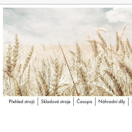
Přehled strojů
Skladové stroje
Časopis
Náhradní díly
Articles by Jan 