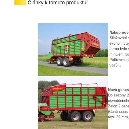
Články k tomuto produktu:
Nákup nov
Silážování 
ekonomičtěj
farmu bylo 
minulém roc
Palfreyman
vozů
…
Nová gener
Do sezóny 2
osvedčeného
Zelon 2 gen
(Continuous
rezu 39 mm,