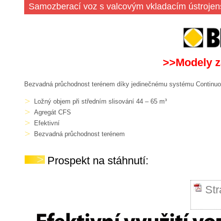
Samozberací voz s valcovým vkladacím ústroje
>>Modely z
Bezvadná průchodnost terénem díky jedinečnému systému Continuo
Ložný objem při středním slisování 44 – 65 m³
Agregát CFS
Efektivní
Bezvadná průchodnost terénem
Prospekt na stáhnutí:
St