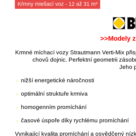
Kŕmny miešací voz - 12 až 31 m³
>>Modely z
Krmné míchací vozy Strautmann Verti-Mix přis
chovů dojnic. Perfektní geometrii zásob
Jeho p
nižší energetické náročnosti
optimální struktuře krmiva
homogenním promíchání
časové úspoře díky rychlému promíchání
Vynikající kvalita promíchání a osvědčený nízko