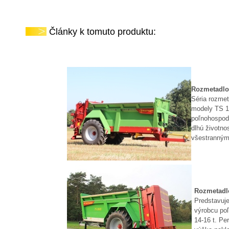
Články k tomuto produktu:
Rozmetadlo
Séria rozmet
modely TS 14
poľnohospodá
dlhú životno
všestranným
Rozmetadlo
Predstavuj
výrobcu poľ
14-16 t. Pe