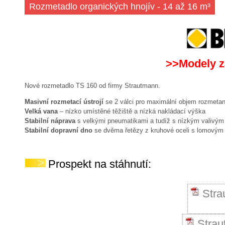
Rozmetadlo organických hnojív - 14 až 16 m³
>>Modely z
Nové rozmetadlo TS 160 od firmy Strautmann.
Masivní rozmetací ústrojí
se 2 válci pro maximální objem rozmetan
Velká vana
– nízko umístěné těžiště a nízká nakládací výška
Stabilní náprava
s velkými pneumatikami a tudíž s nízkým valivý
Stabilní dopravní dno
se dvěma řetězy z kruhové oceli s lomovým 
Prospekt na stáhnutí:
Stra
Stra