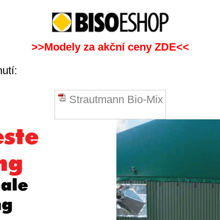
>>Modely za akční ceny ZDE<<
utí:
Strautmann Bio-Mix