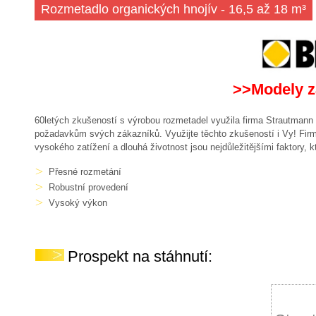
Rozmetadlo organických hnojív - 16,5 až 18 m³
>>Modely z
60letých zkušeností s výrobou rozmetadel využila firma Strautmann k 
požadavkům svých zákazníků. Využijte těchto zkušeností i Vy! Firma S
vysokého zatížení a dlouhá životnost jsou nejdůležitějšími faktory,
Přesné rozmetání
Robustní provedení
Vysoký výkon
Prospekt na stáhnutí: