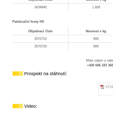
3434840
1.600
Paletizační hroty HS
Objednací číslo
Nosnost v kg
3570710
800
3570720
800
Máte zájem o nabí
+420 606 183 360
Prospekt na stáhnutí:
STOL
Video: